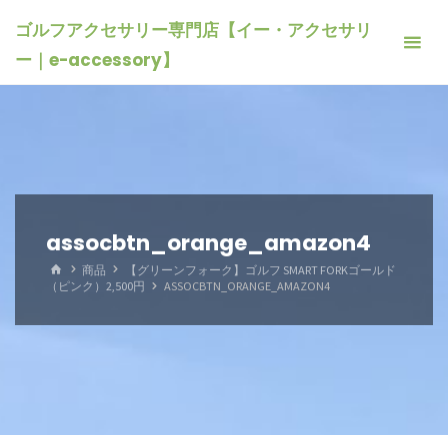
コ
ゴルフアクセサリー専門店【イー・アクセサリ
ン
ー｜e-accessory】
テ
ン
ツ
へ
ス
キ
ッ
assocbtn_orange_amazon4
プ
ホ
商品
【グリーンフォーク】ゴルフ SMART FORKゴールド
ー
（ピンク）2,500円
ASSOCBTN_ORANGE_AMAZON4
ム