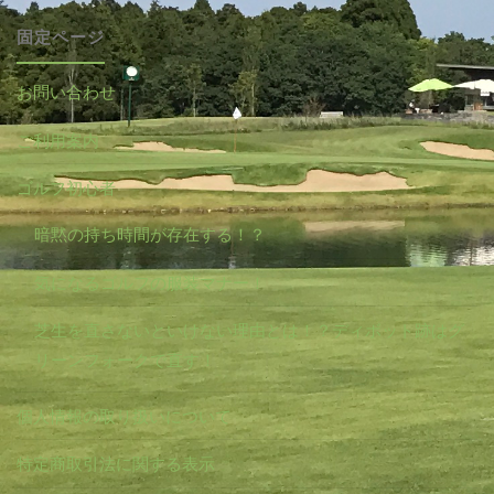
固定ページ
お問い合わせ
ご利用案内
ゴルフ初心者
暗黙の持ち時間が存在する！？
気になるゴルフの服装マナー！
芝生を直さないといけない理由とは！？ディボット跡はグ
リーンフォークで直す！
個人情報の取り扱いについて
特定商取引法に関する表示